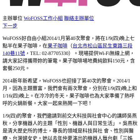
主辦單位
WoFOSS工作小組
聯絡主辦單位
下一步
WoFOSS好自由小組2014/1月第40次聚會，將在1/9(四)晚上七
點半在果子咖啡，在
果子咖啡
（
台北市松山區民生東路三段
140巷11號
，TEL: 02-87705330）。現場提供Wi-Fi無線上網，
請大家記得攜帶妳的筆電。果子咖啡場地費純飲料150元，含
套餐250元。
2014新年新希望，WoFOSS也迎接了第40次的聚會。2014/1
月，因為主題豐富，我們會有兩次聚會，分別在1/9(四)晚上和
1/16(四)晚上。在冷冷的冬天，果子咖啡也為大家準備了熱呼
呼的火鍋新餐。大家一起來熱鬧一下吧！
1/9(四)的聚會，我們邀請到前交大科技與社會中心的講師吳燕
秋，分享機器人的主題「性別、機器人與日常生活」。吳燕秋
是清大歷史所的博士，專長的領域是科技與社 會、性別與醫
療、台灣婦女史。她以去年仲夏演出的機器人舞台劇「三姊